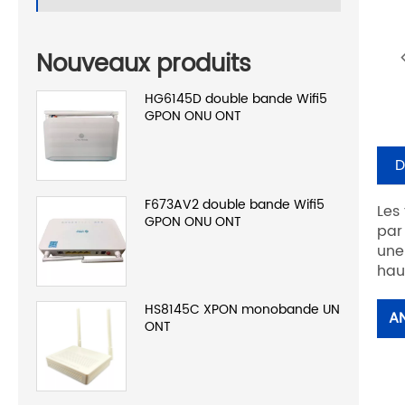
Nouveaux produits
HG6145D double bande Wifi5
GPON ONU ONT
D
F673AV2 double bande Wifi5
Les
GPON ONU ONT
par
une
hau
HS8145C XPON monobande UN
A
ONT