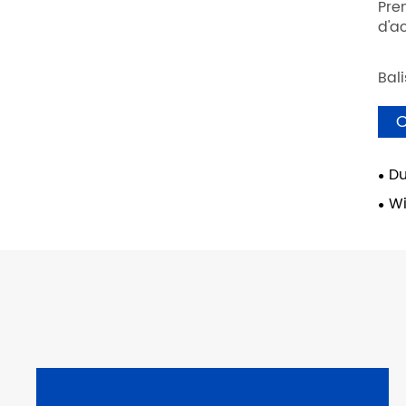
Pre
d'ac
Bal
C
Du
Wi