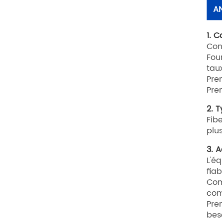
A
1. 
Con
Fou
tau
Pre
Pre
2. 
Fib
plu
3. A
L'é
fiab
Com
com
Pre
bes