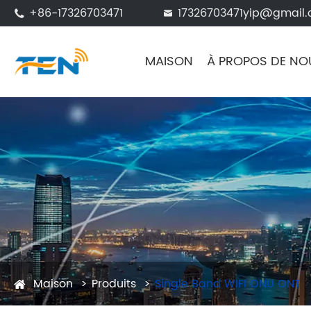
+86-17326703471
17326703471yip@gmail


MAISON
À PROPOS DE NO
Maison
Produits
Single Band WIFI ONU ONT