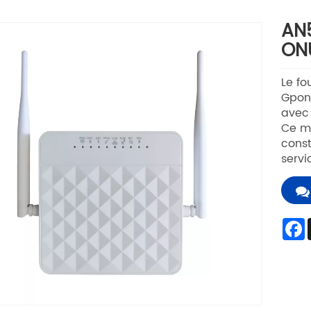
AN5
ON
Le fo
Gpon 
avec 
Ce mo
const
servi