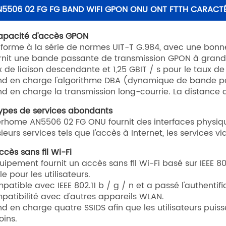
N5506 02 FG FG BAND WIFI GPON ONU ONT FTTH CARACTÉ
Capacité d'accès GPON
forme à la série de normes UIT-T G.984, avec une bonne 
rnit une bande passante de transmission GPON à grande
x de liaison descendante et 1,25 GBIT / s pour le taux de
nd en charge l'algorithme DBA (dynamique de bande p
nd en charge la transmission long-courrie. La distance
Types de services abondants
erhome AN5506 02 FG ONU fournit des interfaces physi
sieurs services tels que l'accès à Internet, les services v
ccès sans fil Wi-Fi
quipement fournit un accès sans fil Wi-Fi basé sur IEEE 802
le pour les utilisateurs.
patible avec IEEE 802.11 b / g / n et a passé l'authentif
patibilité avec d'autres appareils WLAN.
nd en charge quatre SSIDS afin que les utilisateurs puissen
oins.