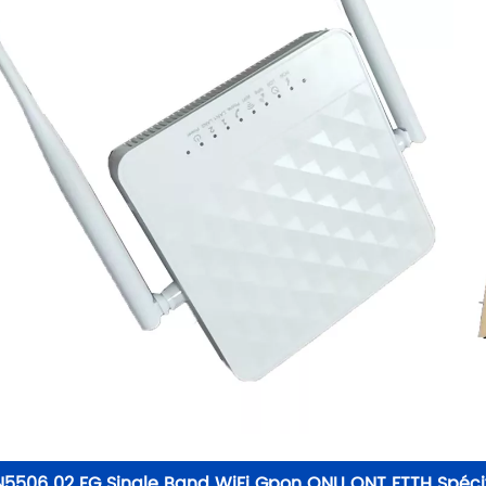
5506 02 FG Single Band WiFi Gpon ONU ONT FTTH Spécif