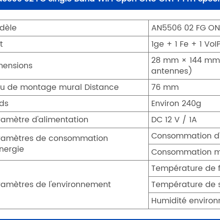
dèle
AN5506 02 FG O
t
1ge + 1 Fe + 1 VoI
28 mm × 144 mm 
mensions
antennes)
ou de montage mural Distance
76 mm
ids
Environ 240g
ramètre d'alimentation
DC 12 V / 1A
Consommation d'é
ramètres de consommation
énergie
Consommation m
Température de 
ramètres de l'environnement
Température de 
Humidité enviro