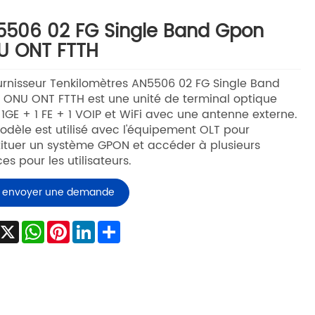
506 02 FG Single Band Gpon
U ONT FTTH
urnisseur Tenkilomètres AN5506 02 FG Single Band
ONU ONT FTTH est une unité de terminal optique
1GE + 1 FE + 1 VOIP et WiFi avec une antenne externe.
dèle est utilisé avec l'équipement OLT pour
ituer un système GPON et accéder à plusieurs
ces pour les utilisateurs.
envoyer une demande
Facebook
X
WhatsApp
Pinterest
LinkedIn
Share